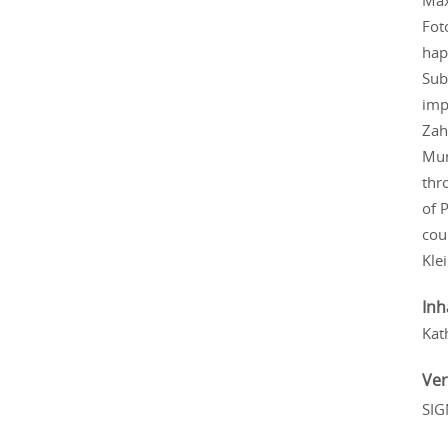
Max
Fot
hap
Sub
imp
Zah
Mun
thr
of 
cou
Kle
Inh
Kat
Ver
SIG