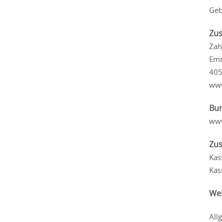
Geb
Zus
Zah
Emm
405
www
Bu
www
Zus
Kas
Kas
Wei
All