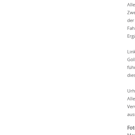
All
Zwe
der
Fah
Erg
Lin
Göl
füh
die
Urh
All
Ver
aus
Fot