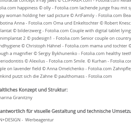
illofacial concept x-ray jaws © CLIPAREA.com - Fotolia.com Rel
olia.com happiness © olly - Fotolia.com lachende junge frau mit 
py woman holding her sad picture © ArtFamily - Fotolia.com Be
botina Anna - Fotolia.com Oma und Enkeltochter © Robert Knesch
lantat © bilderzwerg - Fotolia.com Couple with digital tablet lyi
nimplantat 2 © psdesign1 - Fotolia.com Senior couple on country
dhygiene © Christoph Hähnel - Fotolia.com mama und tochter © de
ough a magnifier © Sergiy Bykhunenko - Fotolia.com healthy teet
Periodontitis © Alexilus - Fotolia.com Smile. © Kurhan - Fotolia
ple on lavender field © Anna Omelchenko - Fotolia.com Zahnpfle
inkind putzt sich die Zähne © paulthomass - Fotolia.com
altliches Konzept und Struktur:
harina Granitzny
antwortlich für visuelle Gestaltung und technische Umsetz
N+DESIGN -
Werbeagentur