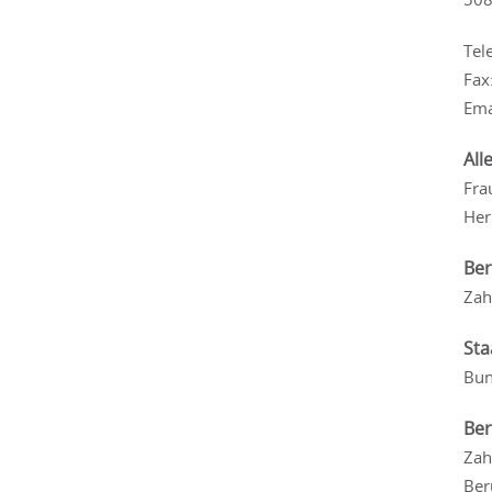
Tel
Fax
Ema
All
Fra
Her
Ber
Zah
Sta
Bun
Ber
Zah
Ber