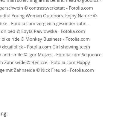
axed man stretching arms behind head © goodluz -
sparschwein © contrastwerkstatt - Fotolia.com
autiful Young Woman Outdoors. Enjoy Nature ©
ke - Fotolia.com vergleich gesunder zahn -
ng on bed © Edyta Pawlowska - Fotolia.com
 bike ride © Monkey Business - Fotolia.com
tailblick - Fotolia.com Girl showing teeth
h and smile © Igor Mojzes - Fotolia.com Sequence
.com Zahnseide © Benicce - Fotolia.com Happy
ge mit Zahnseide © Nick Freund - Fotolia.com
ung: